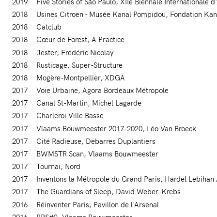
2019
Five Stories of São Paulo
XIIe Biennale Internationale d
2018
Usines Citroën - Musée Kanal Pompidou
Fondation Kan
2018
Catclub
2018
Cœur de Forest
A Practice
2018
Jester
Frédéric Nicolay
2018
Rusticage
Super-Structure
2018
Mogère-Montpellier
XDGA
2017
Voie Urbaine
Agora Bordeaux Métropole
2017
Canal St-Martin
Michel Lagarde
2017
Charleroi Ville Basse
2017
Vlaams Bouwmeester 2017-2020
Léo Van Broeck
2017
Cité Radieuse
Debarres Duplantiers
2017
BWMSTR Scan
Vlaams Bouwmeester
2017
Tournai
Nord
2017
Inventons la Métropole du Grand Paris
Hardel Lebihan 
2017
The Guardians of Sleep
David Weber-Krebs
2016
Réinventer Paris
Pavillon de l'Arsenal
2016
PPS#2
Vlaams Bouwmeester