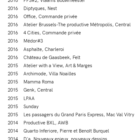
2016
Diptyques
Nest
2016
Office
Commande privée
2016
Atelier Brussels-The productive Métropolis
Central
2016
4 Cities
Commande privée
2016
Médor#3
2016
Asphalte
Charleroi
2016
Château de Gaasbeek
Felt
2015
Atelier with a View
Art & Marges
2015
Archimode
Villa Noailles
2015
Mamma Roma
2015
Genk
Central
2015
LPAA
2015
Sunday
2015
Les passagers du Grand Paris Express
Mac Val Vitry
2014
Productive BXL
AWB
2014
Quarto Inferiore
Pierre et Benoît Burquel
2014
D'a
Nouveaux enjeux, nouveaux dessins