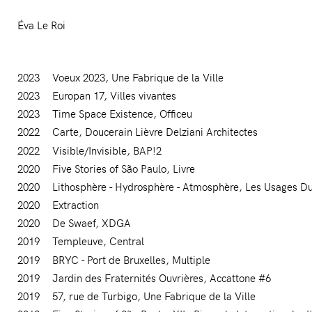
Éva Le Roi
2023
Voeux 2023
Une Fabrique de la Ville
2023
Europan 17
Villes vivantes
2023
Time Space Existence
Officeu
2022
Carte
Doucerain Lièvre Delziani Architectes
2022
Visible/Invisible
BAP!2
2020
Five Stories of São Paulo
Livre
2020
Lithosphère - Hydrosphère - Atmosphère
Les Usages D
2020
Extraction
2020
De Swaef
XDGA
2019
Templeuve
Central
2019
BRYC - Port de Bruxelles
Multiple
2019
Jardin des Fraternités Ouvrières
Accattone #6
2019
57, rue de Turbigo
Une Fabrique de la Ville