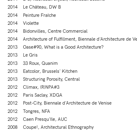
2014
Le Château
DW B
2014
Peinture Fraîche
2014
Violette
2014
Bidonvilles
Centre Commercial
2014
Architecture of Fulfillment
Biennale d'Architecture de V
2013
Oase#90
What is a Good Architecture?
2013
Le Gris
2013
33 Roux
Quanim
2013
Eatcolor
Brussels' Kitchen
2013
Structuring Porosity
Central
2012
Climax
(R)NPA#3
2012
Paris Saclay
XDGA
2012
Post-City
Biennale d'Architecture de Venise
2012
Tongres
NFA
2012
Caen Presqu'île
AUC
2008
Coupe!
Architectural Ethnography